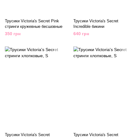
Трусики Victoria's Secret Pink
Трусики Victoria's Secret
стринги кружевные бесшовные
Incredible бикини
350 грн
640 грн
Трусики Victoria's Secret
Трусики Victoria's Secret