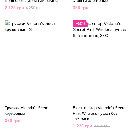
Bombshell с двойным push-up
стринги хлопковые
2 125 грн
350 грн
4 250 грн
−50%
Трусики Victoria's Secret
Бюстгальтер Victoria's Secret
кружевные
Pink Wireless пушап без
косточек
350 грн
1 220 грн
2 440 грн