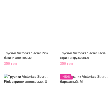
Трусики Victoria's Secret Pink
Трусики Victoria's Secret Lacie
бикини хлопковые
стринги кружевные
350 грн
350 грн
−50%