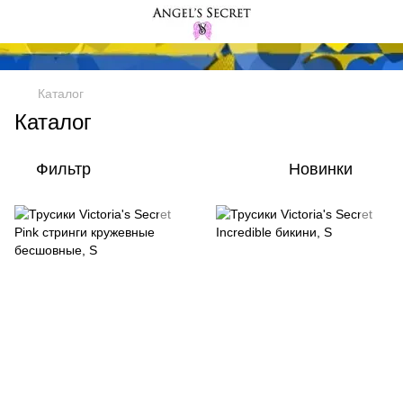
Каталог
Каталог
Фильтр
Новинки