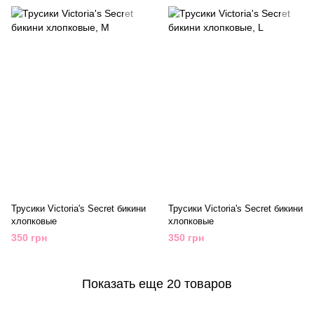
Трусики Victoria's Secret бикини
Трусики Victoria's Secret бикини
хлопковые
хлопковые
350 грн
350 грн
Показать еще 20 товаров