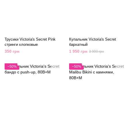
Трусики Victoria's Secret Pink
Купальник Victoria's Secret
стринги хлопковые
бархатный
350 грн
1 950 грн
3 900 грн
−50%
−50%