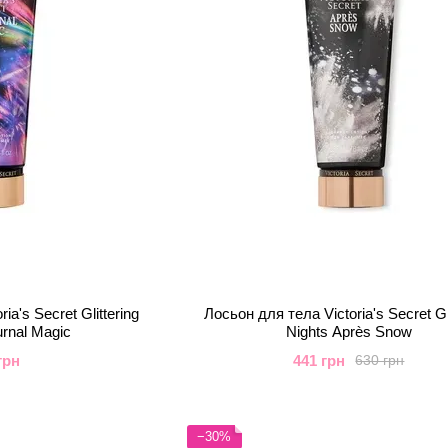
ia's Secret Glittering
Лосьон для тела Victoria's Secret Gli
urnal Magic
Nights Après Snow
грн
441 грн
630 грн
−30%