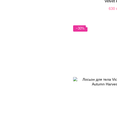
Velvet 
630 
−30%