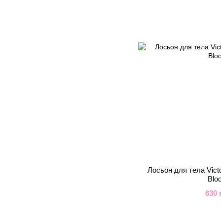
Лосьон для тела Victo
Blo
630 