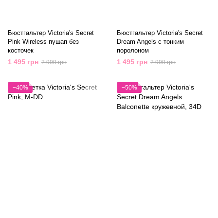
Бюстгальтер Victoria's Secret
Бюстгальтер Victoria's Secret
Pink Wireless пушап без
Dream Angels с тонким
косточек
поролоном
1 495 грн
1 495 грн
2 990 грн
2 990 грн
−40%
−50%