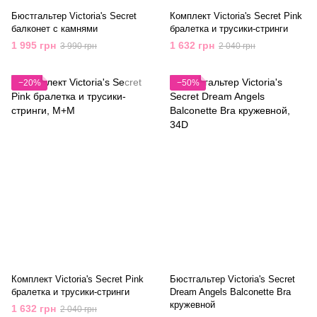
Бюстгальтер Victoria's Secret
Комплект Victoria's Secret Pink
балконет с камнями
бралетка и трусики-стринги
1 995 грн
1 632 грн
3 990 грн
2 040 грн
−20%
−50%
Комплект Victoria's Secret Pink
Бюстгальтер Victoria's Secret
бралетка и трусики-стринги
Dream Angels Balconette Bra
кружевной
1 632 грн
2 040 грн