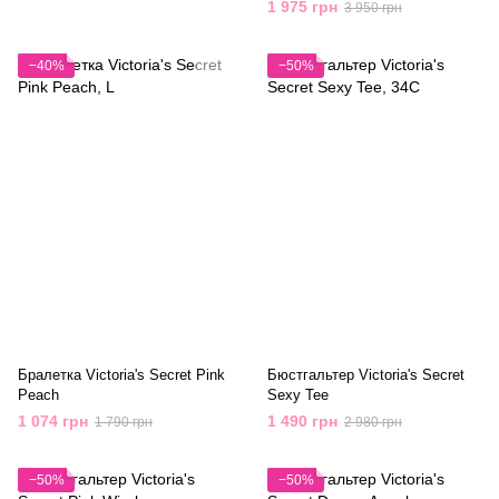
1 975 грн
3 950 грн
−40%
−50%
Бралетка Victoria's Secret Pink
Бюстгальтер Victoria's Secret
Peach
Sexy Tee
1 074 грн
1 490 грн
1 790 грн
2 980 грн
−50%
−50%