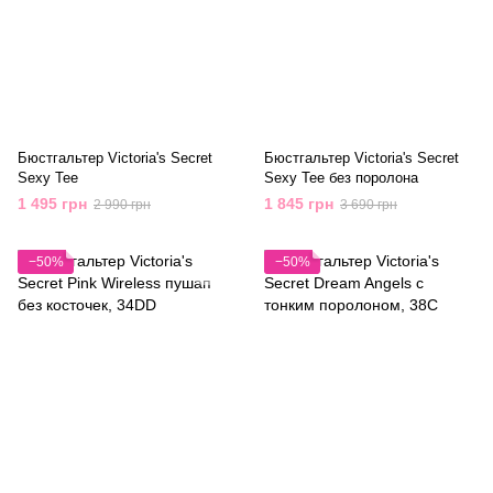
Бюстгальтер Victoria's Secret
Бюстгальтер Victoria's Secret
Sexy Tee
Sexy Tee без поролона
1 495 грн
1 845 грн
2 990 грн
3 690 грн
−50%
−50%