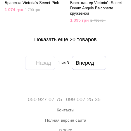
Бралетка Victoria's Secret Pink
Бюстгальтер Victoria's Secret
Dream Angels Balconette
1 074 грн
1 790 грн
кружевной
1 395 грн
2 790 грн
Показать еще 20 товаров
Назад
Вперед
1
из 3
050 927-07-75
099-007-25-35
Контакты
Полная версия сайта
© 2020