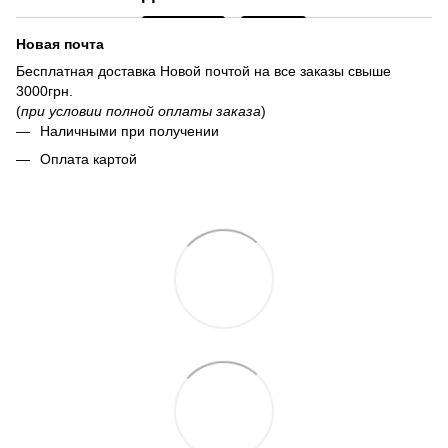
Новая почта
Бесплатная доставка Новой почтой на все заказы свыше
3000грн.
(
при условии полной оплаты заказа
)
Наличными при получении
Оплата картой