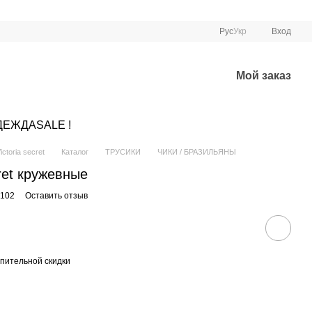
Рус
Укр
Вход
Мой заказ
ДЕЖДА
SALE !
ctoria secret
Каталог
ТРУСИКИ
ЧИКИ / БРАЗИЛЬЯНЫ
cret кружевные
6102
Оставить отзыв
пительной скидки