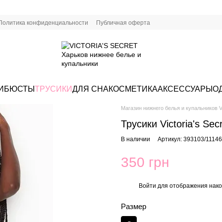
Политика конфиденциальности
Публичная оферта
И
БЮСТЫ
ТРУСИКИ
ДЛЯ СНА
КОСМЕТИКА
АКСЕССУАРЫ
О
Магазин нижнего белья и купальников Vi
Трусики Victoria's Se
В наличии
Артикул: 393103/1114
350 грн
Войти
для отображения нако
%
Размер