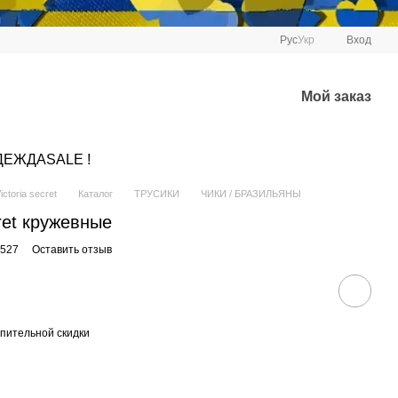
Рус
Укр
Вход
Мой заказ
ДЕЖДА
SALE !
ctoria secret
Каталог
ТРУСИКИ
ЧИКИ / БРАЗИЛЬЯНЫ
cret кружевные
7527
Оставить отзыв
пительной скидки