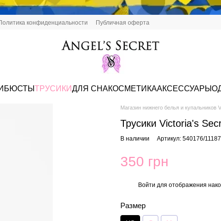
Политика конфиденциальности
Публичная оферта
И
БЮСТЫ
ТРУСИКИ
ДЛЯ СНА
КОСМЕТИКА
АКСЕССУАРЫ
О
Магазин нижнего белья и купальников Vi
Трусики Victoria's Se
В наличии
Артикул: 540176/1118
350 грн
Войти
для отображения нако
%
Размер