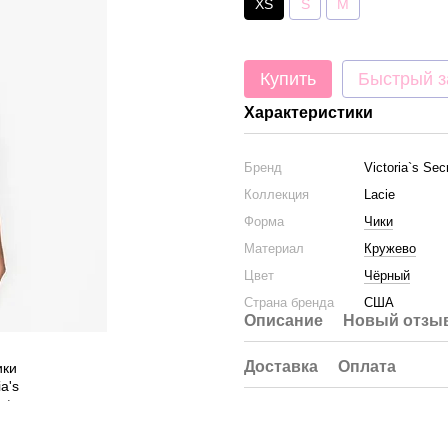
XS
S
M
Купить
Быстрый з
Характеристики
Бренд
Victoria`s Sec
Коллекция
Lacie
Форма
Чики
Материал
Кружево
Цвет
Чёрный
Страна бренда
США
Описание
Новый отзыв
Доставка
Оплата