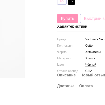
XS
S
Купить
Быстрый з
Характеристики
Бренд
Victoria`s Sec
Коллекция
Cotton
Форма
Хипхагеры
Материал
Хлопок
Цвет
Чёрный
Страна бренда
США
Описание
Новый отзыв
Доставка
Оплата