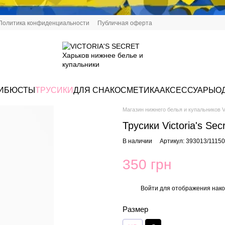
Политика конфиденциальности
Публичная оферта
И
БЮСТЫ
ТРУСИКИ
ДЛЯ СНА
КОСМЕТИКА
АКСЕССУАРЫ
О
Магазин нижнего белья и купальников Vi
Трусики Victoria's Se
В наличии
Артикул: 393013/1115
350 грн
Войти
для отображения нако
%
Размер