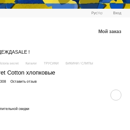
Рус
Укр
Вход
Мой заказ
ДЕЖДА
SALE !
ctoria secret
Каталог
ТРУСИКИ
БИКИНИ / СЛИПЫ
cret Cotton хлопковые
0308
Оставить отзыв
пительной скидки