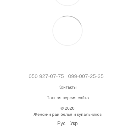
050 927-07-75
099-007-25-35
Контакты
Полная версия сайта
© 2020
Женский рай белья и купальников
Рус
Укр