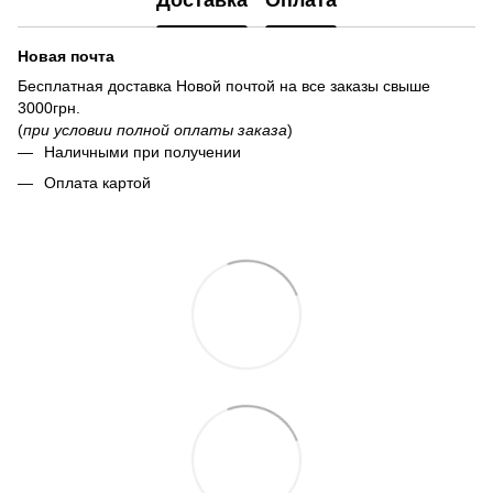
Доставка
Оплата
Новая почта
Бесплатная доставка Новой почтой на все заказы свыше
3000грн.
(
при условии полной оплаты заказа
)
Наличными при получении
Оплата картой