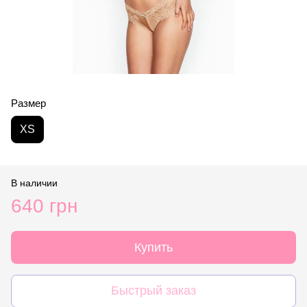
Размер
XS
В наличии
640 грн
Купить
Быстрый заказ