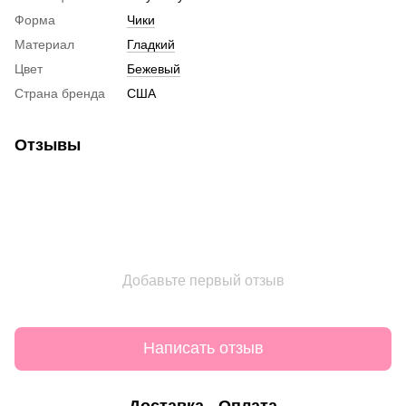
Форма
Чики
Материал
Гладкий
Цвет
Бежевый
Страна бренда
США
Отзывы
Добавьте первый отзыв
Написать отзыв