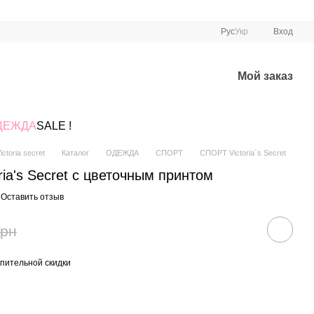
Рус
Укр
Вход
Мой заказ
ДЕЖДА
SALE !
ctoria secret
Каталог
ОДЕЖДА
СПОРТ
СПОРТ Victoria`s Secret
ria's Secret с цветочным принтом
Оставить отзыв
грн
пительной скидки