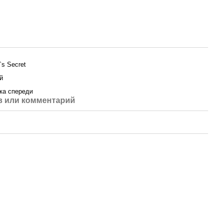
a`s Secret
й
ка спереди
 или комментарий