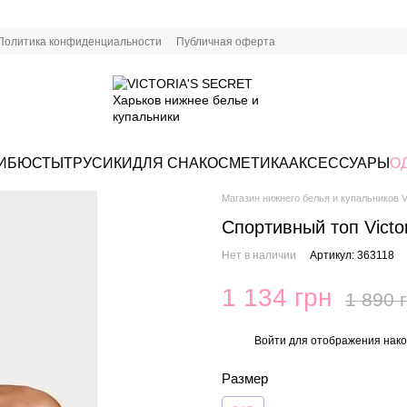
Политика конфиденциальности
Публичная оферта
И
БЮСТЫ
ТРУСИКИ
ДЛЯ СНА
КОСМЕТИКА
АКСЕССУАРЫ
О
Магазин нижнего белья и купальников Vi
Спортивный топ Victo
Нет в наличии
Артикул: 363118
1 134 грн
1 890 
Войти
для отображения нако
%
Размер