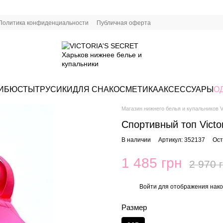
Политика конфиденциальности
Публичная оферта
И
БЮСТЫ
ТРУСИКИ
ДЛЯ СНА
КОСМЕТИКА
АКСЕССУАРЫ
О
Магазин нижнего белья и купальников Vi
Спортивный топ Victor
В наличии
Артикул: 352137
Ост
1 485 грн
2 970 
Войти
для отображения нако
%
Размер