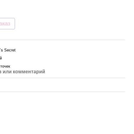
аказ
a`s Secret
й
сточек
 или комментарий