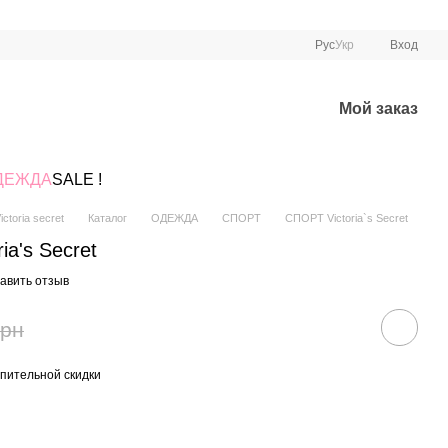
Рус
Укр
Вход
Мой заказ
ДЕЖДА
SALE !
ctoria secret
Каталог
ОДЕЖДА
СПОРТ
СПОРТ Victoria`s Secret
ia's Secret
авить отзыв
грн
пительной скидки