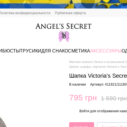
Политика конфиденциальности
Публичная оферта
И
БЮСТЫ
ТРУСИКИ
ДЛЯ СНА
КОСМЕТИКА
АКСЕССУАРЫ
О
Магазин нижнего белья и купальников Vi
Шапки, шарфы, перчатки Victoria`s Secr
Шапка Victoria's Secr
В наличии
Артикул: 411921/1118
795 грн
1 590 грн
Войти
для отображения нако
%