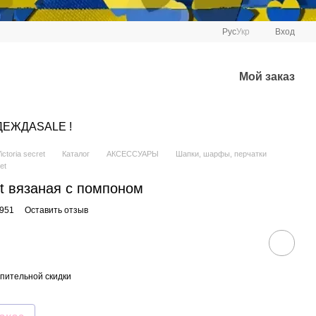
Рус
Укр
Вход
Мой заказ
ДЕЖДА
SALE !
ctoria secret
Каталог
АКСЕССУАРЫ
Шапки, шарфы, перчатки
et
et вязаная с помпоном
0951
Оставить отзыв
пительной скидки