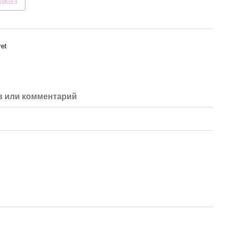
аказ
ret
 или комментарий