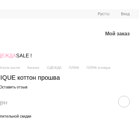
Рус
Укр
Вход
Мой заказ
ДЕЖДА
SALE !
ctoria secret
Каталог
ОДЕЖДА
ПЛЯЖ
ПЛЯЖ Iconique
IQUE коттон прошва
Оставить отзыв
грн
пительной скидки