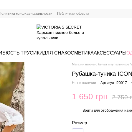
Политика конфиденциальности
Публичная оферта
И
БЮСТЫ
ТРУСИКИ
ДЛЯ СНА
КОСМЕТИКА
АКСЕССУАРЫ
О
Магазин нижнего белья и купальников Vi
Рубашка-туника ICON
Нет в наличии
Артикул: i20017
1 650 грн
2 750 
Войти
для отображения нако
%
Размер