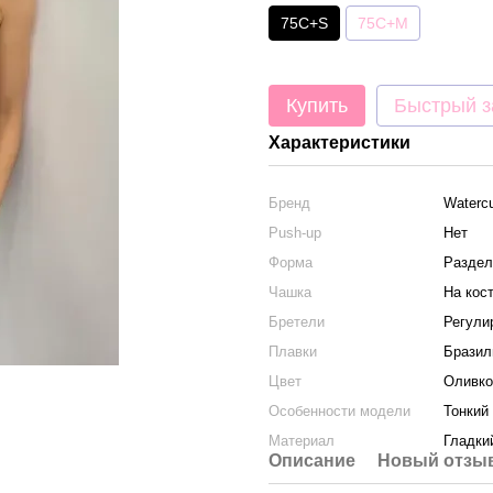
75C+S
75C+M
Купить
Быстрый з
Характеристики
Бренд
Watercu
Push-up
Нет
Форма
Раздел
Чашка
На кос
Бретели
Регули
Плавки
Бразил
Цвет
Оливк
Особенности модели
Тонкий
Материал
Гладки
Описание
Новый отзыв