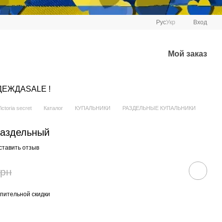
Рус
Укр
Вход
Мой заказ
ДЕЖДА
SALE !
ctoria secret
Каталог
КУПАЛЬНИКИ
РАЗДЕЛЬНЫЕ КУПАЛЬНИКИ
раздельный
ставить отзыв
грн
пительной скидки