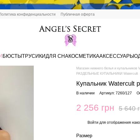
Политика конфиденциальности
Публичная оферта
И
БЮСТЫ
ТРУСИКИ
ДЛЯ СНА
КОСМЕТИКА
АКСЕССУАРЫ
О
Магазин нижнего белья и купальников Vi
РАЗДЕЛЬНЫЕ КУПАЛЬНИКИ Watercult
Купальник Watercult 
В наличии
Артикул: 7260/127
О
2 256 грн
5 640 
Войти
для отображения нако
%
Размер