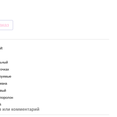
аказ
lt
ьный
точках
руемые
иана
овый
 поролон
й
 или комментарий