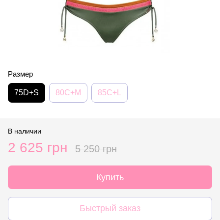
Размер
75D+S
80C+M
85C+L
В наличии
2 625 грн
5 250 грн
Купить
Быстрый заказ