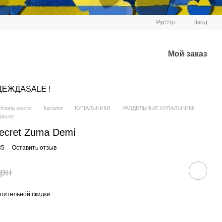
Рус
Укр
Вход
Мой заказ
ДЕЖДА
SALE !
ctoria secret
Каталог
КУПАЛЬНИКИ
РАЗДЕЛЬНЫЕ КУПАЛЬНИКИ
ecret
Secret Zuma Demi
35
Оставить отзыв
грн
пительной скидки