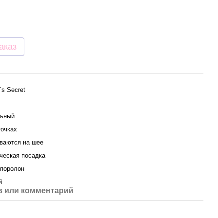
аказ
a`s Secret
ьный
точках
ваются на шее
ческая посадка
 поролон
й
 или комментарий