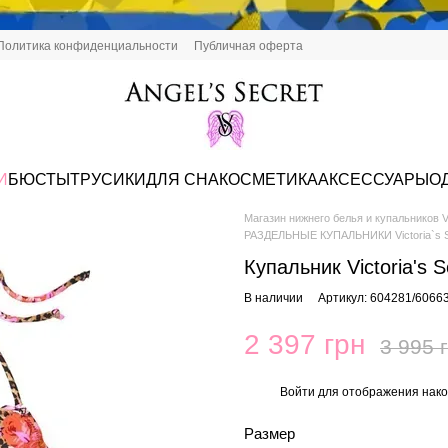
Политика конфиденциальности
Публичная оферта
И
БЮСТЫ
ТРУСИКИ
ДЛЯ СНА
КОСМЕТИКА
АКСЕССУАРЫ
О
Магазин нижнего белья и купальников Vi
РАЗДЕЛЬНЫЕ КУПАЛЬНИКИ Victoria`s S
Купальник Victoria's 
В наличии
Артикул: 604281/6066
2 397 грн
3 995 
Войти
для отображения нако
%
Размер