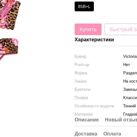
85B+L
Купить
Быстрый з
Характеристики
Бренд
Victori
Push-up
Нет
Форма
Раздел
Чашка
На кос
Бретели
Завязы
Плавки
Класси
Особенности модели
Тонкий
Материал
Гладки
Описание
Новый отзыв
Доставка
Оплата