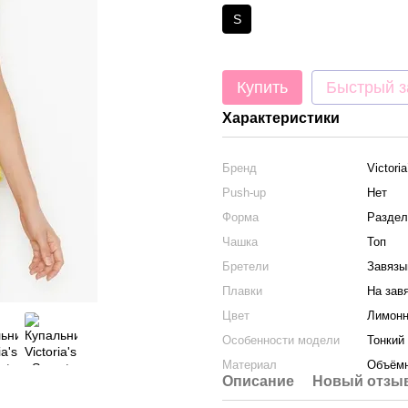
S
Купить
Быстрый з
Характеристики
Бренд
Victori
Push-up
Нет
Форма
Раздел
Чашка
Топ
Бретели
Завязы
Плавки
На зав
Цвет
Лимон
Особенности модели
Тонкий
Материал
Объёмн
Описание
Новый отзыв