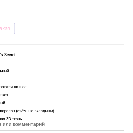
аказ
a`s Secret
ьный
ваются на шее
язках
ный
 поролон (съёмные вкладыши)
ая 3D ткань
 или комментарий