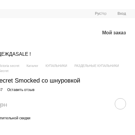
Рус
Укр
Вход
Мой заказ
ДЕЖДА
SALE !
ctoria secret
Каталог
КУПАЛЬНИКИ
РАЗДЕЛЬНЫЕ КУПАЛЬНИКИ
ecret
 Secret Smocked со шнуровкой
37
Оставить отзыв
грн
пительной скидки