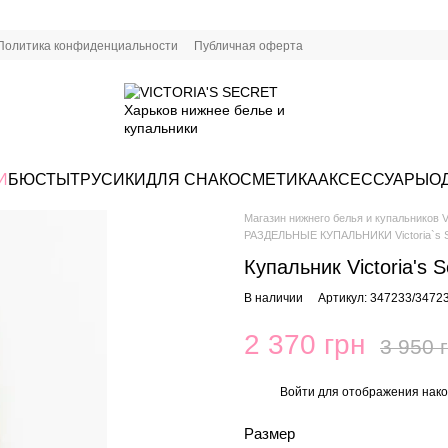
Политика конфиденциальности
Публичная оферта
И
БЮСТЫ
ТРУСИКИ
ДЛЯ СНА
КОСМЕТИКА
АКСЕССУАРЫ
О
Магазин нижнего белья и купальников Vi
РАЗДЕЛЬНЫЕ КУПАЛЬНИКИ Victoria`s S
Купальник Victoria's
В наличии
Артикул: 347233/3472
2 370 грн
3 950 
Войти
для отображения нако
%
Размер