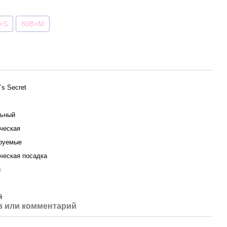
+S
80B+M
a`s Secret
ьный
ческая
руемые
ческая посадка
й
й
 или комментарий