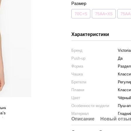
Размер
70C+S
75AA+XS
75AA
Характеристики
Бренд
Victori
Push-up
Да
Форма
Раздел
Чашка
Класси
Бретели
Регули
Плавки
Класси
Цвет
Чёрны
Особенности модели
Пуш-ап
Материал
Гладки
Описание
Новый отзыв