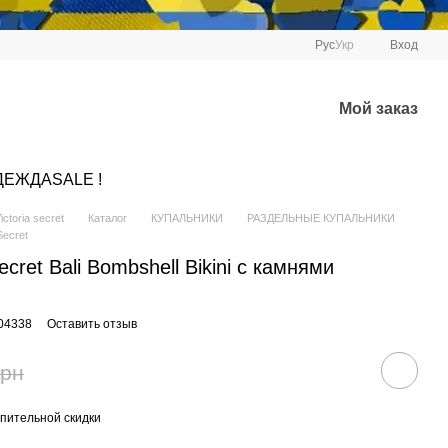
Рус
Укр
Вход
Мой заказ
ДЕЖДА
SALE !
ctoria secret
Каталог
КУПАЛЬНИКИ
РАЗДЕЛЬНЫЕ КУПАЛЬНИКИ
ecret
ecret Bali Bombshell Bikini с камнями
604338
Оставить отзыв
грн
пительной скидки