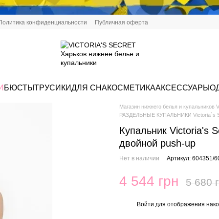
Политика конфиденциальности
Публичная оферта
И
БЮСТЫ
ТРУСИКИ
ДЛЯ СНА
КОСМЕТИКА
АКСЕССУАРЫ
О
Магазин нижнего белья и купальников Vi
РАЗДЕЛЬНЫЕ КУПАЛЬНИКИ Victoria`s S
Купальник Victoria's S
двойной push-up
Нет в наличии
Артикул: 604351/
4 544 грн
5 680 
Войти
для отображения нако
%