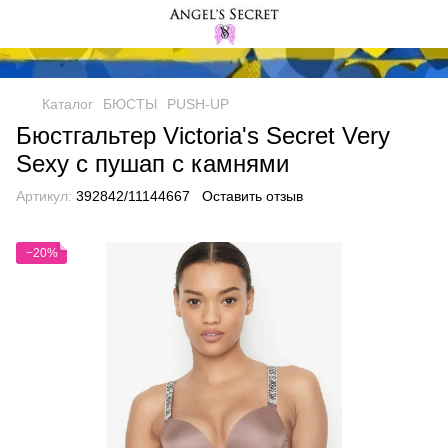
Каталог
БЮСТЫ
PUSH-UP
Бюстгальтер Victoria's Secret Very
Sexy с пушап с камнями
Артикул:
392842/11144667
Оставить отзыв
−20%