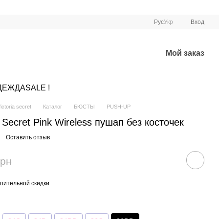
Рус
Укр
Вход
Мой заказ
ДЕЖДА
SALE !
ctoria secret
Каталог
БЮСТЫ
PUSH-UP
s Secret Pink Wireless пушап без косточек
Оставить отзыв
грн
пительной скидки