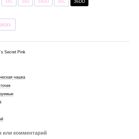
34C
34D
34DD
36C
36DD
аказ
a`s Secret Pink
ческая чашка
сточек
руемые
й
ый
 или комментарий