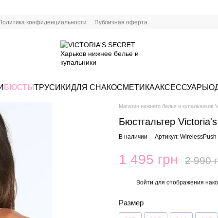
Политика конфиденциальности
Публичная оферта
И
БЮСТЫ
ТРУСИКИ
ДЛЯ СНА
КОСМЕТИКА
АКСЕССУАРЫ
О
Магазин нижнего белья и купальников Vi
Бюстгальтер Victoria'
В наличии
Артикул: WirelessPush
1 495 грн
2 990 
Войти
для отображения нако
%
Размер