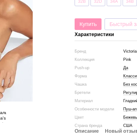
32B
32D
34A
34B
Купить
Быстрый з
Характеристики
Бренд
Victori
Коллекция
Pink
Push-up
Да
Форма
Класси
Чашка
Без ко
Бретели
Регули
Материал
Гладки
Особенности модели
Пуш-ап
Цвет
Бежев
Страна бренда
США
Описание
Новый отзыв