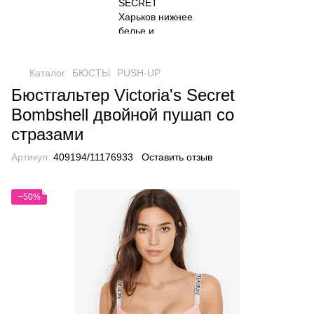
Каталог
БЮСТЫ
PUSH-UP
Бюстгальтер Victoria's Secret
Bombshell двойной пушап со
стразами
Артикул:
409194/11176933
Оставить отзыв
−50%