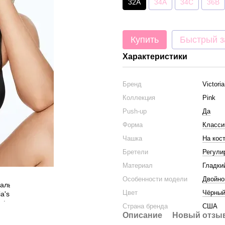
32A
34A
34C
36B
Купить
Быстрый з
Характеристики
Бренд
Victori
Коллекция
Pink
Push-up
Да
Форма
Класси
Чашка
На кос
Бретели
Регули
Материал
Гладки
Особенности модели
Двойно
Цвет
Чёрны
Страна бренда
США
Описание
Новый отзыв