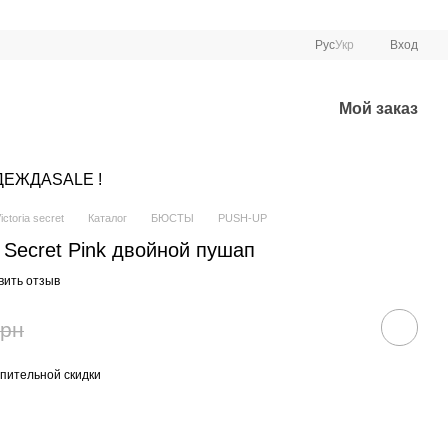
Рус
Укр
Вход
Мой заказ
ДЕЖДА
SALE !
ctoria secret
Каталог
БЮСТЫ
PUSH-UP
s Secret Pink двойной пушап
вить отзыв
грн
пительной скидки