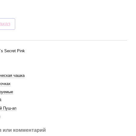
аказ
a`s Secret Pink
ческая чашка
точках
руемые
й
й Пуш-ап
й
 или комментарий