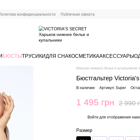
Политика конфиденциальности
Публичная оферта
И
БЮСТЫ
ТРУСИКИ
ДЛЯ СНА
КОСМЕТИКА
АКСЕССУАРЫ
О
Магазин нижнего белья и купальников Vi
Бюстгальтер Victoria'
В наличии
Артикул: Super
Оста
1 495 грн
2 990 
Войти
для отображения нако
%
Размер