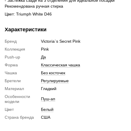
- Застёжка сзади на 3 отделения для идеальной посадки
Рекомендована ручная стирка
Цвет: Triumph White D46
Характеристики
Бренд
Victoria`s Secret Pink
Коллекция
Pink
Push-up
Да
Форма
Классическая чашка
Чашка
Без косточек
Бретели
Регулируемые
Материал
Гладкий
Особенности
Пуш-ап
модели
Цвет
Белый
Страна бренда
США