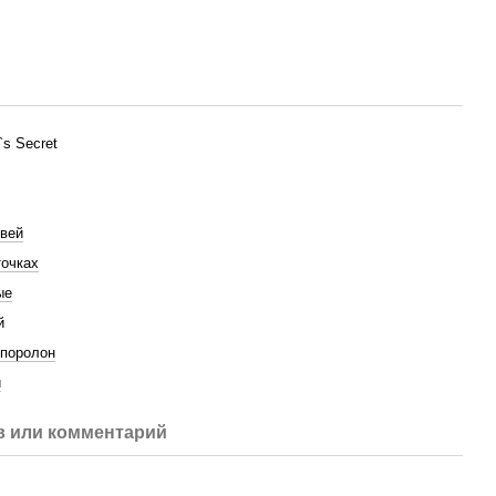
a`s Secret
вей
точках
ые
й
 поролон
й
 или комментарий