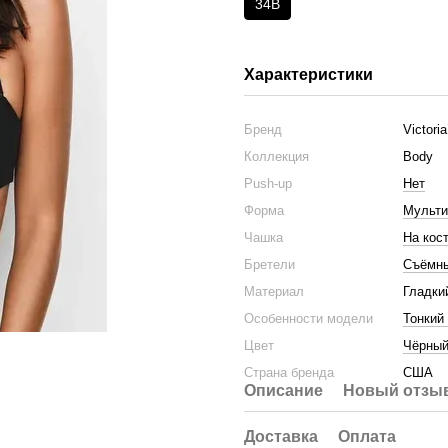
34B
Характеристики
Бренд
Victori
Коллекция
Body
Push-up
Нет
Форма
Мульти
Чашка
На кос
Бретели
Съёмн
Материал
Гладки
Особенности модели
Тонкий
Цвет
Чёрны
Страна бренда
США
Описание
Новый отзыв
Доставка
Оплата