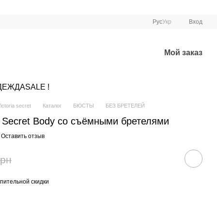
Рус
Укр
Вход
Мой заказ
ДЕЖДА
SALE !
ctoria secret
Каталог
БЮСТЫ
БЕЗ БРЕТЕЛЕЙ
's Secret Body со съёмными бретелями
Оставить отзыв
грн
пительной скидки