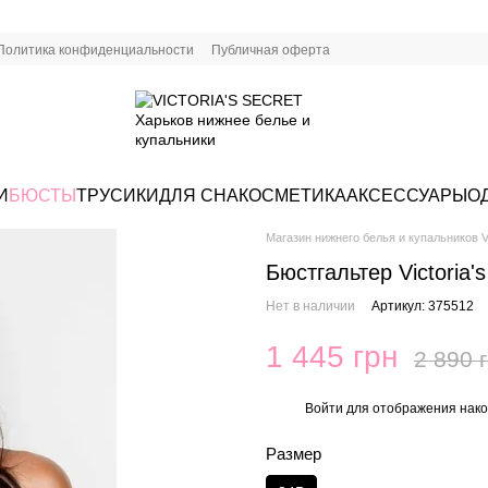
Политика конфиденциальности
Публичная оферта
И
БЮСТЫ
ТРУСИКИ
ДЛЯ СНА
КОСМЕТИКА
АКСЕССУАРЫ
О
Магазин нижнего белья и купальников Vi
Бюстгальтер Victoria
Нет в наличии
Артикул: 375512
1 445 грн
2 890 
Войти
для отображения нако
%
Размер